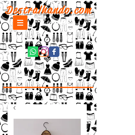
Destralhando.com
CARRINHO: