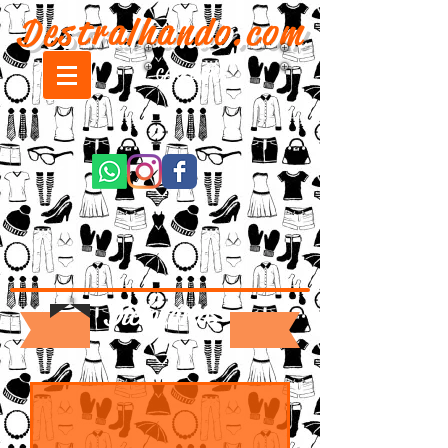
Destralhando.com
CARRINHO:
Dicionários