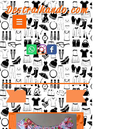
Destralhando.com
CARRINHO:
Moda Praia