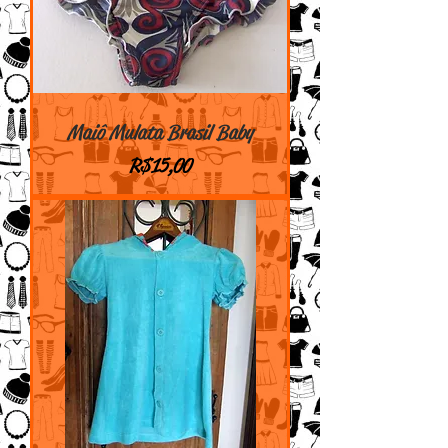
Maiô Mulata Brasil Baby
Preço
R$ 15,00