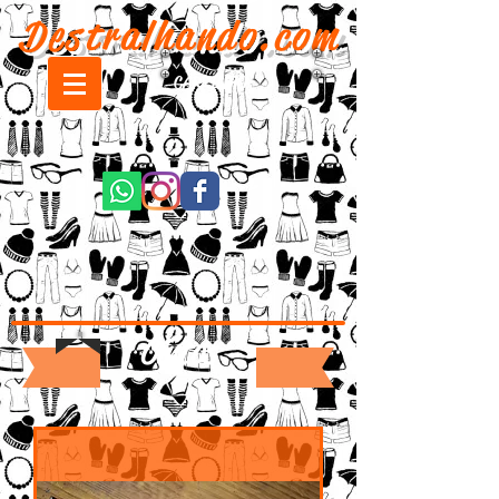
Destralhando.com
CARRINHO:
Cintos