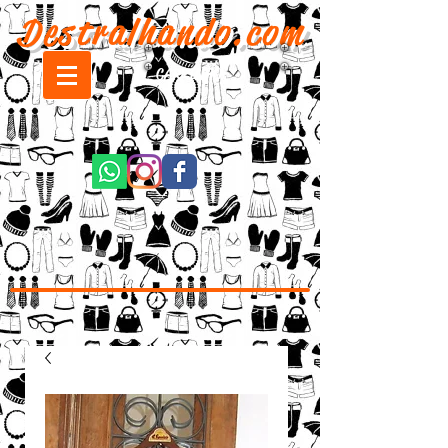
Destralhando.com
CARRINHO: