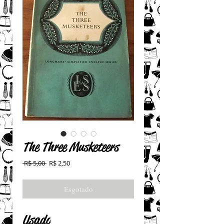
The Three Musketeers
Preço
Preço
 R$ 5,00 
R$ 2,50
normal
promocional
Esgotado
Usado