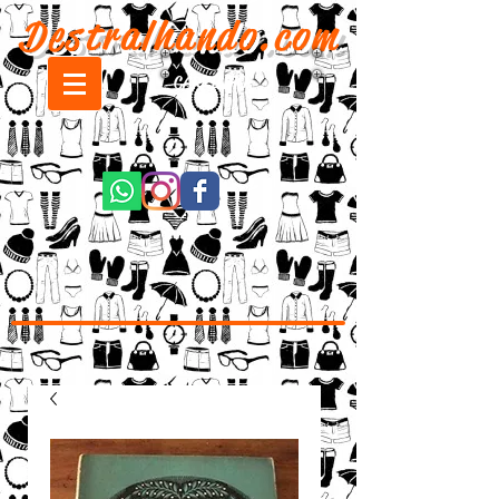
Destralhando.com
CARRINHO: