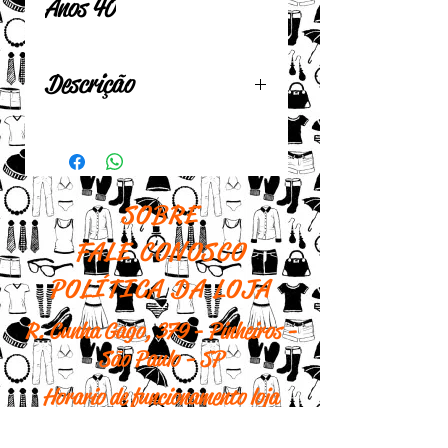
Anos 40
Descrição
Em vidro bico de jaca
Com bandeja
Com tampa plástica
SOBRE
FALE CONOSCO
POLÍTICA DA LOJA
R. Cunha Gago, 379 - Pinheiros -
São Paulo - SP
Horario de funcionamento loja
física: