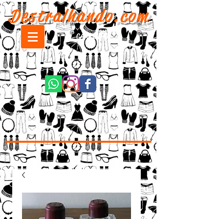
Destralhando.com
CARRINHO: