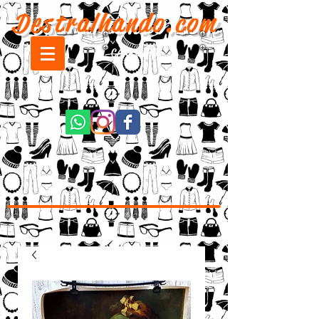
Destralhando.com
CARRINHO: