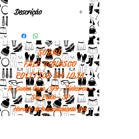
Descrição
Poster La Liseuse (1170)
Jean Fragonard
Medidas: 72 cm x 52 cm
SOBRE
FALE CONOSCO
POLÍTICA DA LOJA
R. Cunha Gago, 379 - Pinheiros -
São Paulo - SP
Horario de funcionamento loja
física:
Segunda - 10h às 18h
Terça - 10h às 18h