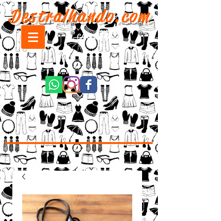
Destralhando.com
CARRINHO: