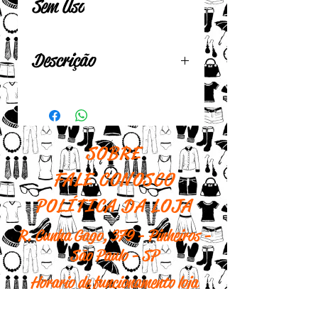
Sem Uso
Descrição
Pingente para colar
Em cerâmica
Rústico
SOBRE
Medida: 6 cm
FALE CONOSCO
POLÍTICA DA LOJA
R. Cunha Gago, 379 - Pinheiros -
São Paulo - SP
Horario de funcionamento loja
física: