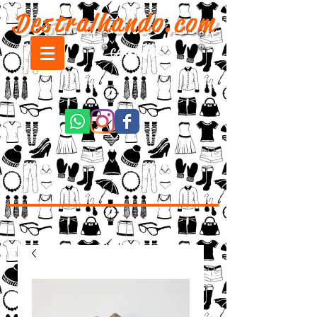
Destralhando.com
CARRINHO: