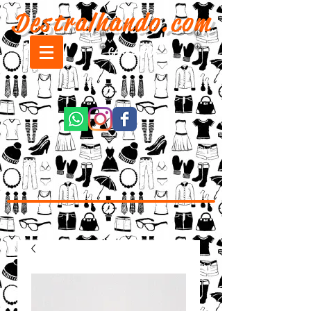
Destralhando.com
CARRINHO: