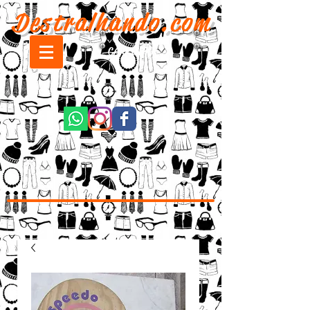
Destralhando.com
CARRINHO: