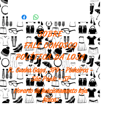
Em nylon e plástico
Oval
2 andares
SOBRE
Com zíper
FALE CONOSCO
Alça
POLÍTICA DA LOJA
Cor: azul claro
R. Cunha Gago, 379 - Pinheiros -
Medidas: 17 cm x 22 cm
São Paulo - SP
x 15 cm
Horario de funcionamento loja
física:
Segunda - 10h às 18h
Terça - 10h às 18h
Quarta - 10h às 18h
Quinta - fechado