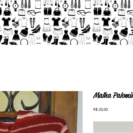
Malha Palomi
Preço
R$ 20,00