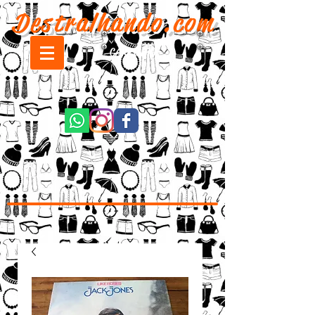
Destralhando.com
CARRINHO: