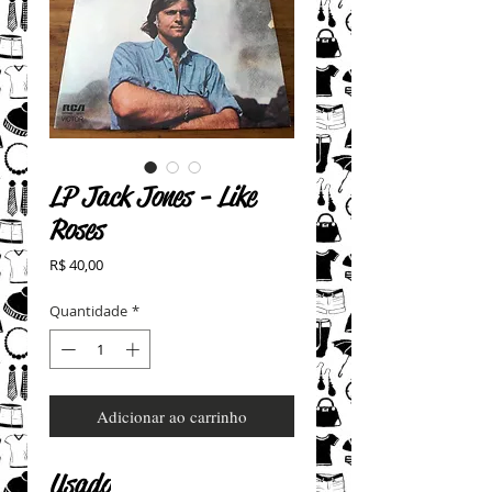
LP Jack Jones - Like
Roses
Preço
R$ 40,00
Quantidade
*
Adicionar ao carrinho
Usado