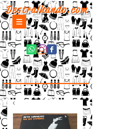
Destralhando.com
CARRINHO: