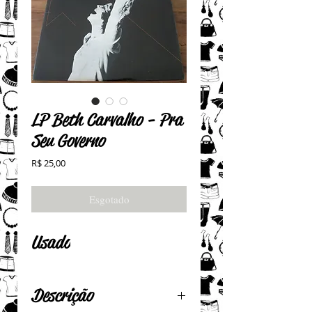
LP Beth Carvalho - Pra
Seu Governo
Preço
R$ 25,00
Esgotado
Usado
Descrição