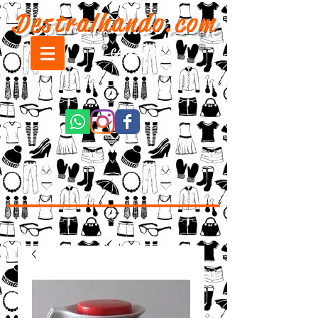
Destralhando.com
CARRINHO: