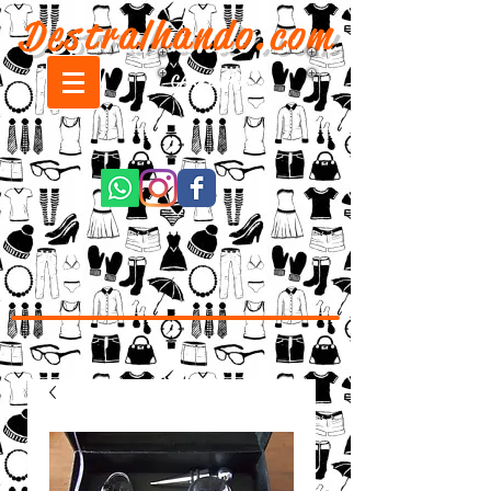
Destralhando.com
CARRINHO: