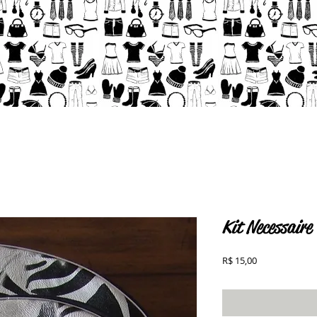
Kit Necessaire
Preço
R$ 15,00