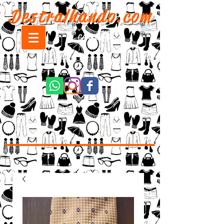
Destralhando.com
CARRINHO: