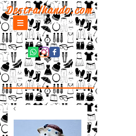
Destralhando.com
CARRINHO: