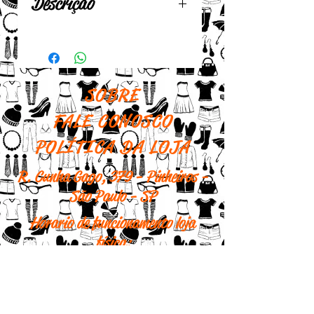
Descrição
Base em CD reciclado
Pendente em tecido e
madeira
SOBRE
Medidas: 12 cm x 12 cm
FALE CONOSCO
POLÍTICA DA LOJA
R. Cunha Gago, 379 - Pinheiros -
São Paulo - SP
Horario de funcionamento loja
física:
Segunda - 10h às 18h
Terça - 10h às 18h
Quarta - 10h às 18h