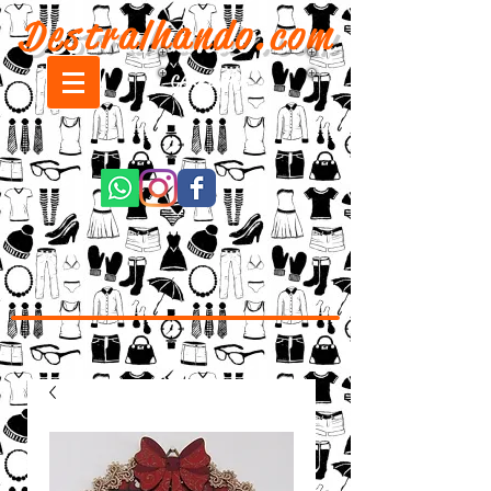
Destralhando.com
CARRINHO: