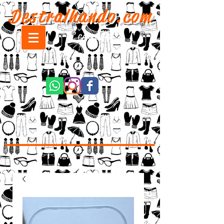
Destralhando.com
CARRINHO: