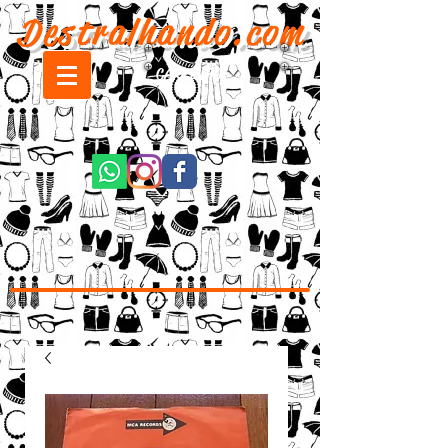
Destralhando.com
CARRINHO: