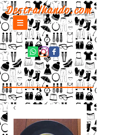
Destralhando.com
CARRINHO: