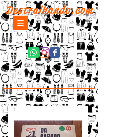
Destralhando.com
CARRINHO: