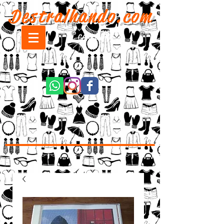
Destralhando.com
CARRINHO: