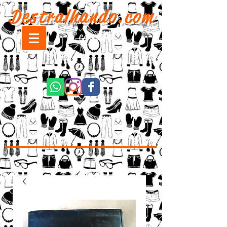
Destralhando.com
CARRINHO: