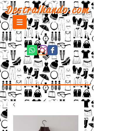
Destralhando.com
CARRINHO: