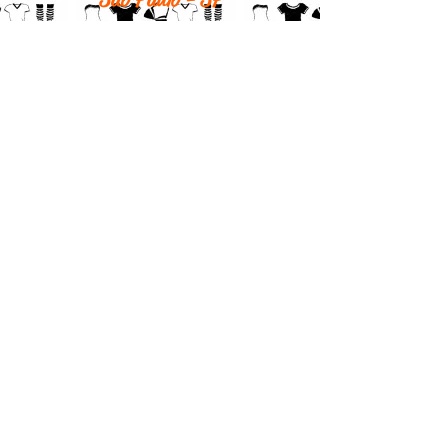
Horario de funcionamento loja
física:
Segunda - 10h às 18h
Terça - 10h às 18h
Quarta - 10h às 18h
Quinta - fechado
Sexta - 10h às 18h
Sábado - por agendamento
Tel:
(11) 2667-0633
Whatsapp:
(11) 91477-9781