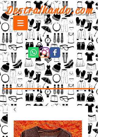
Destralhando.com
CARRINHO: