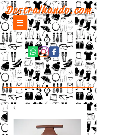
Destralhando.com
CARRINHO: