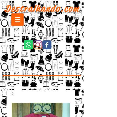
Destralhando.com
CARRINHO: