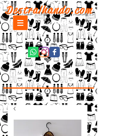
Destralhando.com
CARRINHO: