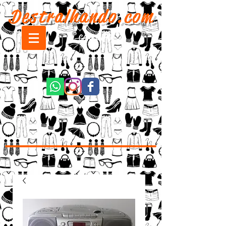
Destralhando.com
CARRINHO: