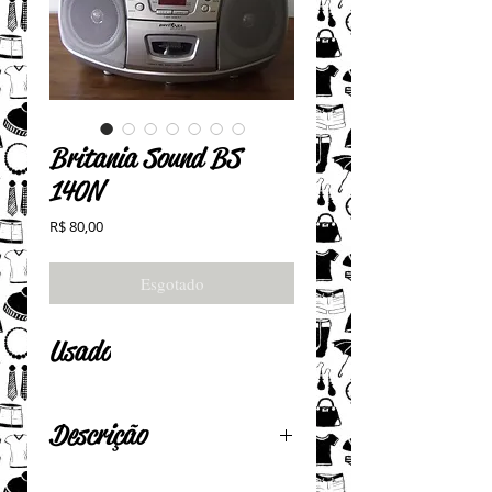
Britania Sound BS
140N
Preço
R$ 80,00
Esgotado
Usado
Descrição