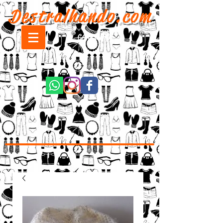
Destralhando.com
CARRINHO: