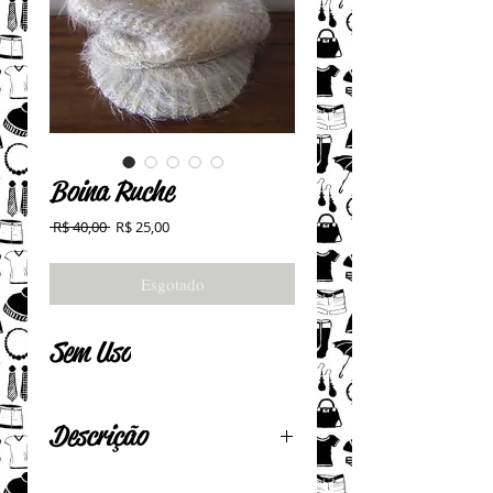
Boina Ruche
Preço
Preço
 R$ 40,00 
R$ 25,00
normal
promocional
Esgotado
Sem Uso
Descrição