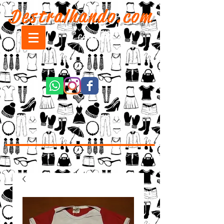
Destralhando.com
CARRINHO: