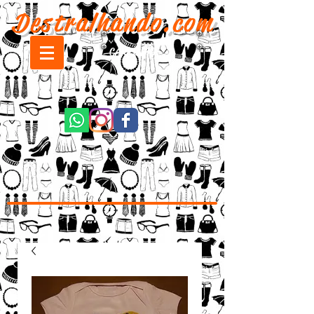
Destralhando.com
CARRINHO: