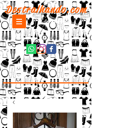
Destralhando.com
CARRINHO: