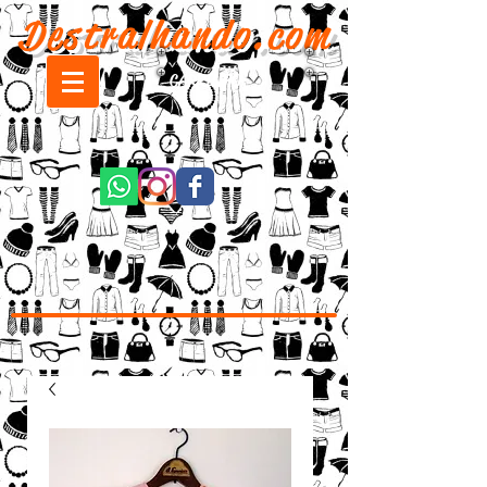
Destralhando.com
CARRINHO: