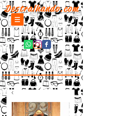
Destralhando.com
CARRINHO: