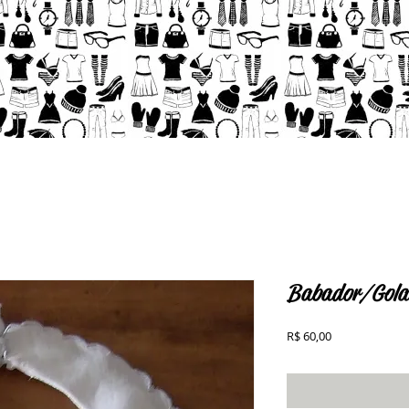
Babador/Gola
Preço
R$ 60,00