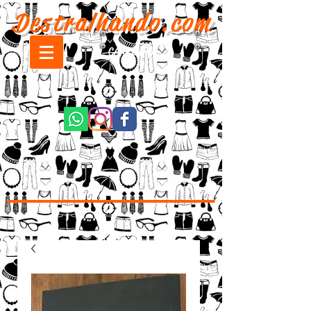
Destralhando.com
CARRINHO: