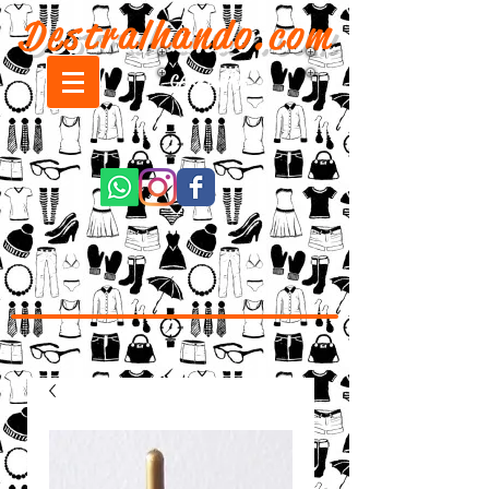
Destralhando.com
CARRINHO: