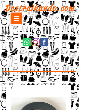
Destralhando.com
CARRINHO: