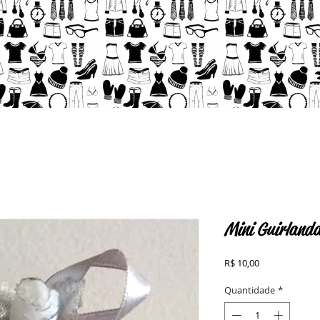
Mini Guirlanda
Preço
R$ 10,00
Quantidade
*