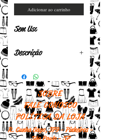
Adicionar ao carrinho
Sem Uso
Descrição
Em helanca
Cor: rosa
Tamanho: G
SOBRE
FALE CONOSCO
POLÍTICA DA LOJA
R. Cunha Gago, 379 - Pinheiros -
São Paulo - SP