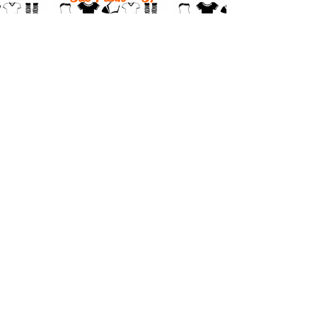
Horario de funcionamento loja
física:
Segunda - 10h às 18h
Terça - 10h às 18h
Quarta - 10h às 18h
Quinta - fechado
Sexta - 10h às 18h
Sábado - por agendamento
Tel:
(11) 2667-0633
Whatsapp:
(11) 91477-9781