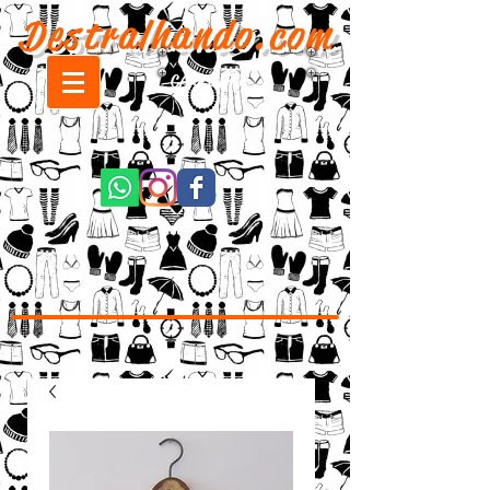
Destralhando.com
CARRINHO: