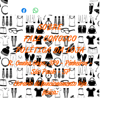
Em voil
Cor: marrom
Medidas: 49 cm x 52 cm
SOBRE
FALE CONOSCO
POLÍTICA DA LOJA
R. Cunha Gago, 379 - Pinheiros -
São Paulo - SP
Horario de funcionamento loja
física:
Segunda - 10h às 18h
Terça - 10h às 18h
Quarta - 10h às 18h
Quinta - fechado
Sexta - 10h às 18h