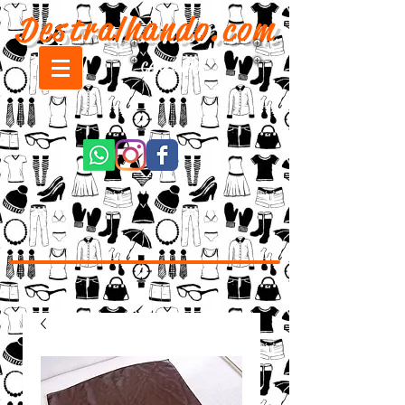
Destralhando.com
CARRINHO: