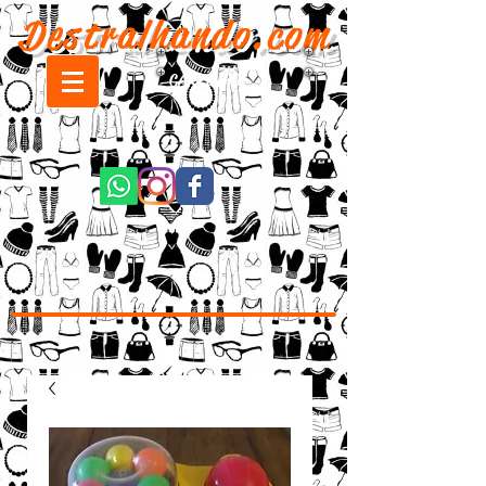
Destralhando.com
CARRINHO: