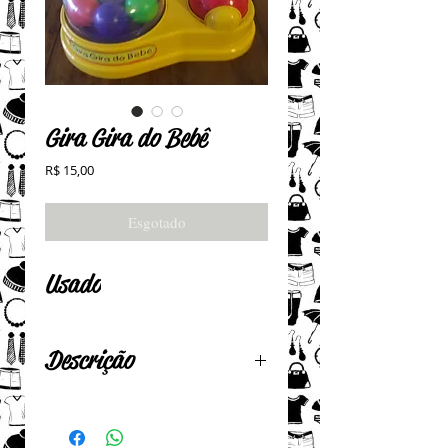
Gira Gira do Bebê
Preço
R$ 15,00
Esgotado
Usado
Descrição
Em plástico