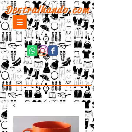
Destralhando.com
CARRINHO: