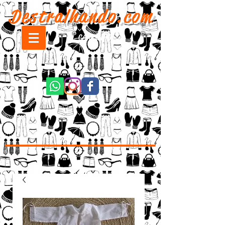
Destralhando.com
CARRINHO: